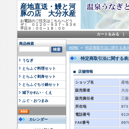
産地直送・鰻と河
豚の店 大分水産
お電話のご注文はこちらへどう
ぞ！ ０１２０－９３７－９３６
平日９：００～１８：００
カートをみる
｜
商品検索
HOME
>
特定商取引法に関する表
特定商取引法に関する表
うなぎ
とらふぐ料理セット
■ 店舗情報
とらふぐ刺身セット
ショップ名
産地
とらふぐちり鍋セット
販売業者
大分
城下かれい・くえ
販売責任者
三股
ふぐ・おつまみ
所在地
87
電話番号
012
カレンダー
FAX番号
097