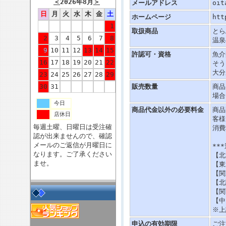
＜
2026年8月
＞
メールアドレス
oit
日
月
火
水
木
金
土
ホームページ
htt
1
取扱商品
とら
2
3
4
5
6
7
8
温泉
9
10
11
12
13
14
15
許認可・資格
魚介
16
17
18
19
20
21
22
そう
大分
23
24
25
26
27
28
29
30
31
販売数量
商品
場合
今日
商品代金以外の必要料金
商品
店休日
客様
毎週土曜、日曜日は受注確
消費
認が出来ませんので、確認
メールのご返信が月曜日に
**
なります。ご了承ください
【北
ませ。
【東
【関
【北
【関
【中
※上
申込の有効期限
ご注