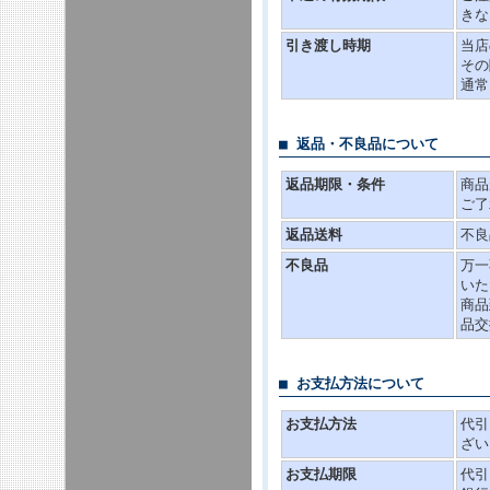
きな
引き渡し時期
当店
その
通常
■ 返品・不良品について
返品期限・条件
商品
ご了
返品送料
不良
不良品
万一
いた
商品
品交
■ お支払方法について
お支払方法
代引
ざい
お支払期限
代引