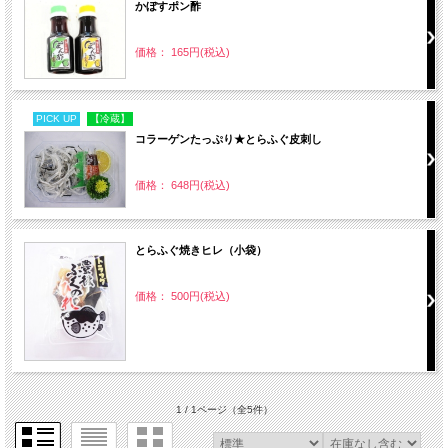
かぼすポン酢
価格： 165円(税込)
PICK UP
【冷蔵】
コラーゲンたっぷり★とらふぐ皮刺し
価格： 648円(税込)
とらふぐ焼きヒレ（小袋）
価格： 500円(税込)
1 / 1ページ
（全5件）